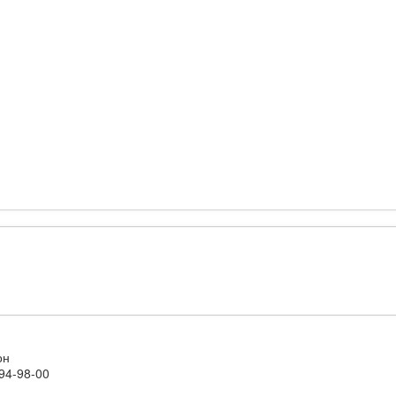
он
94-98-00